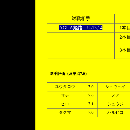
対戦相手
AGUA
姫路
U-13,14
1本
2本
3本
選手評価（及第点7.0）
ユウタロウ
シュウヘイ
7.0
サチ
ノア
7.0
ヒロ
7.1
シュウジ
タクマ
7.0
ハルヒコ