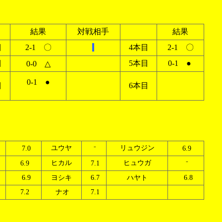
結果
対戦相手
結果
目
2-1 〇
4本目
2-1 〇
目
5本目
0-1 ●
0-0 △
0-1 ●
目
6本目
ユウヤ
リュウジン
7.0
6.9
⁻
ヒカル
ヒュウガ
6.9
7.1
⁻
6.9
ヨシキ
6.7
ハヤト
6.8
7.2
ナオ
7.1