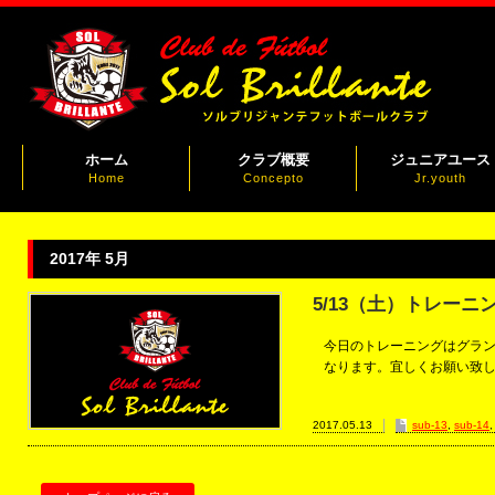
ホーム
クラブ概要
ジュニアユース
Home
Concepto
Jr.youth
2017年 5月
5/13（土）トレー
今日のトレーニングはグラ
なります。宜しくお願い致
2017.05.13
sub-13
,
sub-14