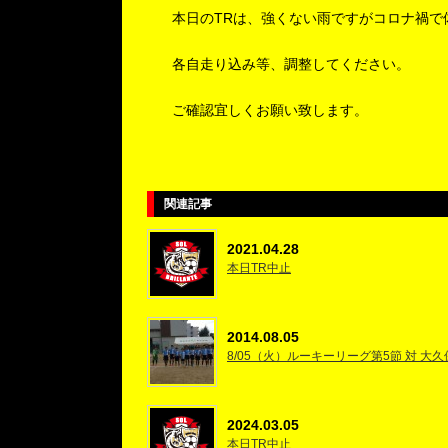
本日のTRは、強くない雨ですがコロナ禍で
各自走り込み等、調整してください。
ご確認宜しくお願い致します。
関連記事
2021.04.28
本日TR中止
2014.08.05
8/05（火）ルーキーリーグ第5節 対 大
2024.03.05
本日TR中止