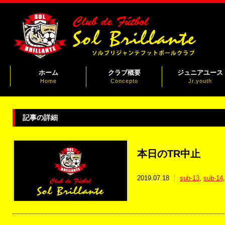
ホーム
クラブ概要
ジュニアユース
Home
Concepto
Jr.youth
記事の詳細
本日のTR中止
2019.07.18
sub-13
,
sub-14