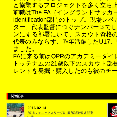
と協業するプロジェクトを多く立ち
前職はThe FA（イングランドサッカー協
Identification部門のトップ。
ター、代表監督につぐナンバー３で
ンにする部署にいて、スカウト資格の
代表のみならず、昨年活躍したU17、
ました。
FAに来る前はQPRのアカデミーダ
トッテナムの21歳以下のスカウト部
レントを発掘・購入したのも彼のチ
関連記事
2016.02.14
2016フェニックスリーグU-15 第3節VS 多聞東
中学