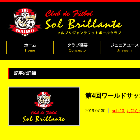
ホーム
クラブ概要
ジュニアユース
Home
Concepto
Jr.youth
記事の詳細
第4回ワールドサッ
2019.07.30
sub-13
,
お知ら