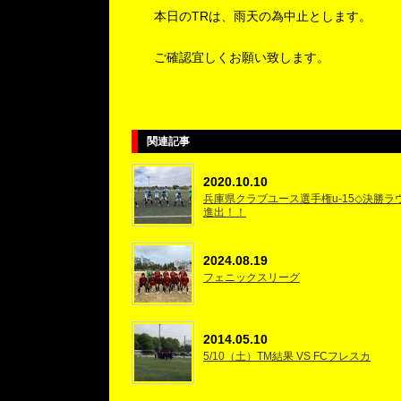
本日のTRは、雨天の為中止とします。
ご確認宜しくお願い致します。
関連記事
2020.10.10
兵庫県クラブユース選手権u-15◇決勝ラ
進出！！
2024.08.19
フェニックスリーグ
2014.05.10
5/10（土）TM結果 VS FCフレスカ