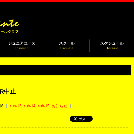
ジュニアユース
スクール
スケジュール
Jr.youth
Escuela
Horario
R中止
18
sub-13
,
sub-14
,
sub-15
,
お知らせ