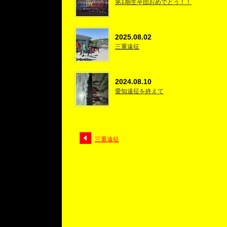
第1期生卒団おめでとう！！
2025.08.02
三重遠征
2024.08.10
愛知遠征を終えて
三重遠征